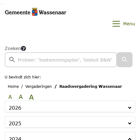
Ga naar de inhoud van deze pagina
Ga naar het zoeken
Ga naar het menu
Menu
Zoeken
U bevindt zich hier:
Home
Vergaderingen
Raadsvergadering Wassenaar
A
A
A
2026
2025
2024