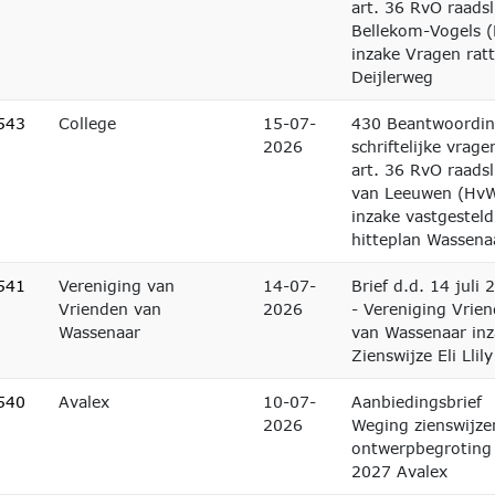
art. 36 RvO raadsl
Bellekom-Vogels 
inzake Vragen rat
Deijlerweg
543
College
15-07-
430 Beantwoordi
2026
schriftelijke vrage
art. 36 RvO raadsl
van Leeuwen (Hv
inzake vastgesteld
hitteplan Wassena
541
Vereniging van
14-07-
Brief d.d. 14 juli 
Vrienden van
2026
- Vereniging Vrie
Wassenaar
van Wassenaar in
Zienswijze Eli Llily
540
Avalex
10-07-
Aanbiedingsbrief
2026
Weging zienswijze
ontwerpbegroting
2027 Avalex