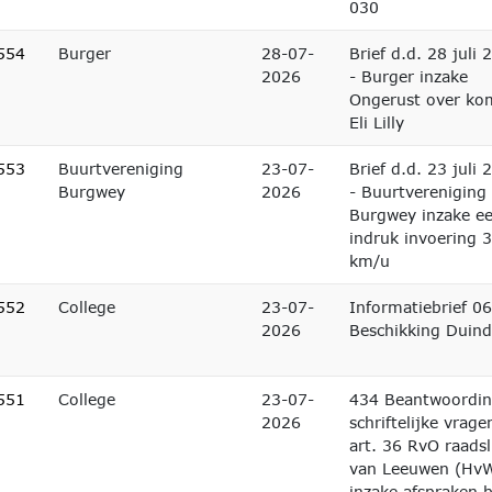
030
554
Burger
28-07-
Brief d.d. 28 juli 
2026
- Burger inzake
Ongerust over ko
Eli Lilly
553
Buurtvereniging
23-07-
Brief d.d. 23 juli 
Burgwey
2026
- Buurtvereniging
Burgwey inzake ee
indruk invoering 
km/u
552
College
23-07-
Informatiebrief 06
2026
Beschikking Duind
551
College
23-07-
434 Beantwoordi
2026
schriftelijke vrage
art. 36 RvO raadsl
van Leeuwen (Hv
inzake afspraken b