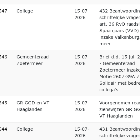
547
College
15-07-
432 Beantwoordi
2026
schriftelijke vrage
art. 36 RvO raadsl
Spaanjaars (VVD)
inzake Valkenburg
meer
546
Gemeenteraad
15-07-
Brief d.d. 15 juli 
Zoetermeer
2026
- Gemeenteraad
Zoetermeer inzak
Motie 2607-39A Z
Solidair met bedr
collega's
545
GR GGD en VT
15-07-
Voorgenomen reac
Haaglanden
2026
zienswijzen GR G
VT Haaglanden
544
College
15-07-
431 Beantwoordi
2026
schriftelijke vrage