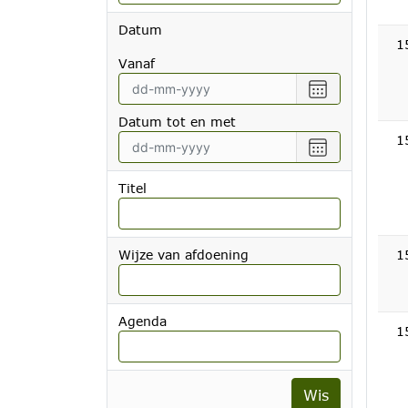
Datum
1
vanaf
Selecteer
een
Datum tot en met
datum
1
vanaf
Selecteer
een
datum
Titel
tot
en
met
Wijze van afdoening
1
Agenda
1
Wis