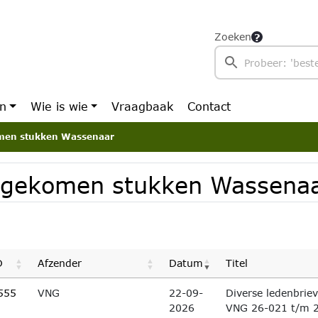
Zoeken
en
Wie is wie
Vraagbaak
Contact
men stukken Wassenaar
ngekomen stukken Wassena
D
Afzender
Datum
Titel
555
VNG
22-09-
Diverse ledenbrie
2026
VNG 26-021 t/m 