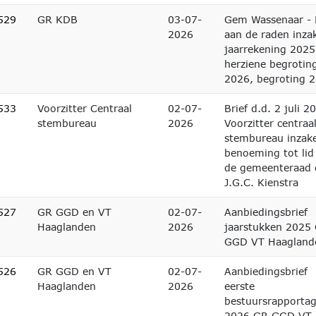
529
GR KDB
03-07-
Gem Wassenaar - 
2026
aan de raden inza
jaarrekening 2025
herziene begrotin
2026, begroting 
533
Voorzitter Centraal
02-07-
Brief d.d. 2 juli 2
stembureau
2026
Voorzitter centraa
stembureau inzak
benoeming tot lid
de gemeenteraad 
J.G.C. Kienstra
527
GR GGD en VT
02-07-
Aanbiedingsbrief
Haaglanden
2026
jaarstukken 2025
GGD VT Haagland
526
GR GGD en VT
02-07-
Aanbiedingsbrief
Haaglanden
2026
eerste
bestuursrapporta
2026 GR GGD VT