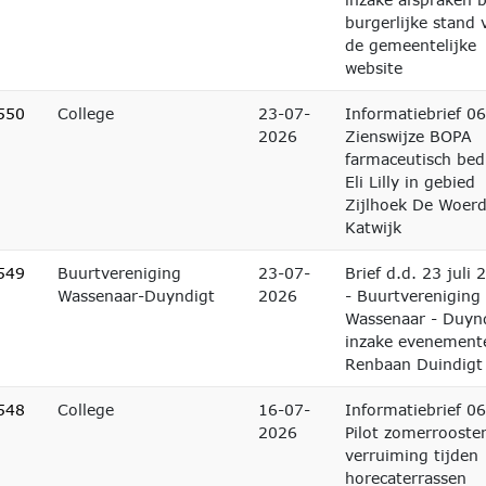
burgerlijke stand 
de gemeentelijke
website
550
College
23-07-
Informatiebrief 06
2026
Zienswijze BOPA
farmaceutisch bedr
Eli Lilly in gebied
Zijlhoek De Woerd
Katwijk
549
Buurtvereniging
23-07-
Brief d.d. 23 juli 
Wassenaar-Duyndigt
2026
- Buurtvereniging
Wassenaar - Duyn
inzake evenement
Renbaan Duindigt
548
College
16-07-
Informatiebrief 06
2026
Pilot zomerrooste
verruiming tijden
horecaterrassen