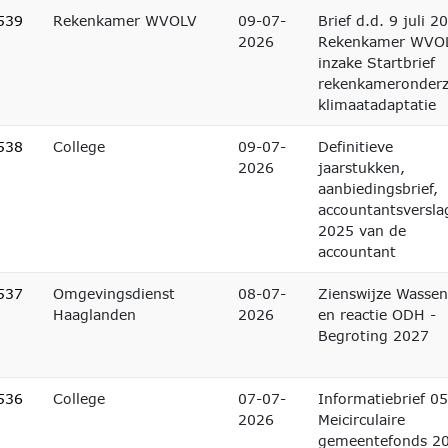
539
Rekenkamer WVOLV
09-07-
Brief d.d. 9 juli 2
2026
Rekenkamer WVO
inzake Startbrief
rekenkameronder
klimaatadaptatie
538
College
09-07-
Definitieve
2026
jaarstukken,
aanbiedingsbrief,
accountantsversla
2025 van de
accountant
537
Omgevingsdienst
08-07-
Zienswijze Wassen
Haaglanden
2026
en reactie ODH -
Begroting 2027
536
College
07-07-
Informatiebrief 05
2026
Meicirculaire
gemeentefonds 2