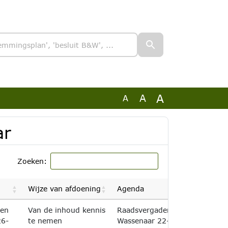
A
A
A
ar
Zoeken:
Wijze van afdoening
Agenda
ven
Van de inhoud kennis
Raadsvergadering
26-
te nemen
Wassenaar 22-