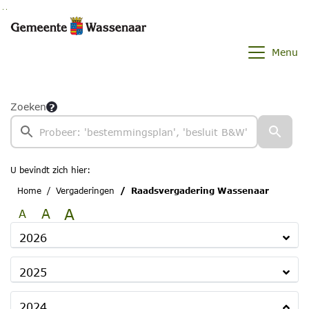
Ga naar de inhoud van deze pagina
Ga naar het zoeken
Ga naar het menu
Menu
Zoeken
U bevindt zich hier:
Home
Vergaderingen
Raadsvergadering Wassenaar
A
A
A
2026
2025
2024