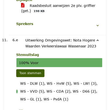
Raadsbesluit aanwijzen 2e plv. griffier
(get.)
198 KB
Sprekers
6.e
Uitwerking Omgevingswet: Nota Hogere
Waarden Verkeerslawaai Wassenaar 2023
Stemuitslag
100% Voor
Toon stemmen
WS - DLW (1), WS - HvW (5), WS - LW! (3),
WS - VVD (5), WS - CDA (2), WS - D66 (2),
voor
WS - GL (1), WS - PvdA (1)