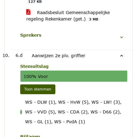
127 KB
Raadsbesluit Gemeenschappelijke
regeling Rekenkamer (get.)
3 MB
Sprekers
6.d
Aanwijzen 2e plv. griffier
Stemuitslag
100% Voor
Toon stemmen
WS - DLW (1), WS - HvW (5), WS - LW! (3),
WS - VVD (5), WS - CDA (2), WS - D66 (2),
voor
WS - GL (1), WS - PvdA (1)
Bijlagen