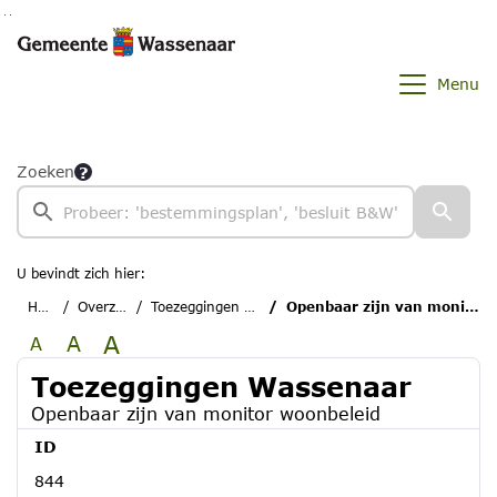
Ga naar de inhoud van deze pagina
Ga naar het zoeken
Ga naar het menu
Menu
Zoeken
U bevindt zich hier:
Home
Overzichten
Toezeggingen Wassenaar
Openbaar zijn van monitor woonbeleid
A
A
A
Toezeggingen Wassenaar
Openbaar zijn van monitor woonbeleid
ID
844