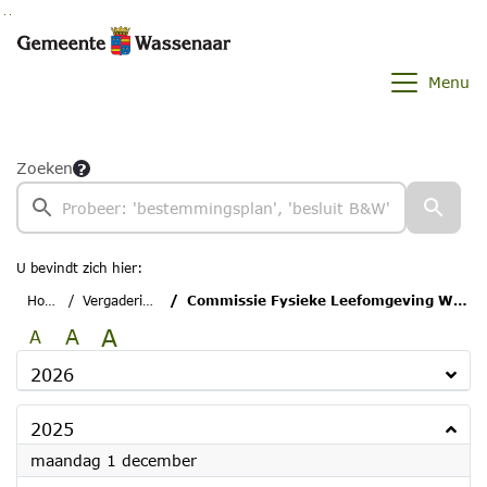
Ga naar de inhoud van deze pagina
Ga naar het zoeken
Ga naar het menu
Menu
Zoeken
U bevindt zich hier:
Home
Vergaderingen
Commissie Fysieke Leefomgeving Wassenaar
A
A
A
2026
2025
2025
maandag 1 december