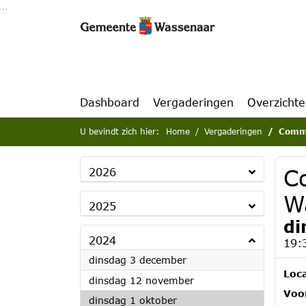
Ga naar de inhoud van deze pagina
Ga naar het zoeken
Ga naar het menu
Dashboard
Vergaderingen
Overzicht
U bevindt zich hier:
Home
Vergaderingen
Commi
C
2026
W
2025
di
2024
19:
2024
dinsdag 3 december
Loca
2024
dinsdag 12 november
Voor
2024
dinsdag 1 oktober