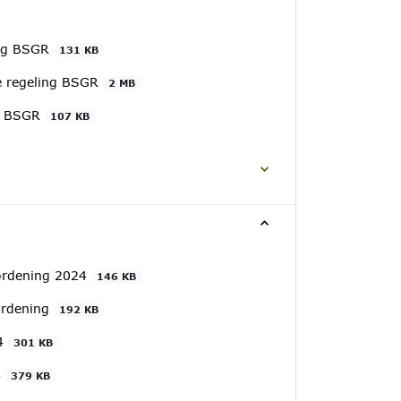
ing BSGR
131 KB
ke regeling BSGR
2 MB
ng BSGR
107 KB
rordening 2024
146 KB
ordening
192 KB
24
301 KB
4
379 KB