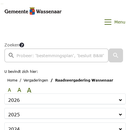
Ga naar de inhoud van deze pagina
Ga naar het zoeken
Ga naar het menu
Menu
Zoeken
U bevindt zich hier:
Home
Vergaderingen
Raadsvergadering Wassenaar
A
A
A
2026
2025
2024