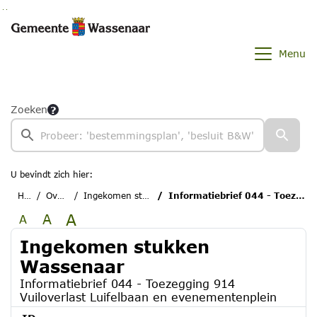
Ga naar de inhoud van deze pagina
Ga naar het zoeken
Ga naar het menu
Menu
Zoeken
U bevindt zich hier:
Home
Overzichten
Ingekomen stukken Wassenaar
Informatiebrief 044 - Toezegging 914 Vuiloverlast Luifelbaan en evenementenplein
A
A
A
Ingekomen stukken
Wassenaar
Informatiebrief 044 - Toezegging 914
Vuiloverlast Luifelbaan en evenementenplein