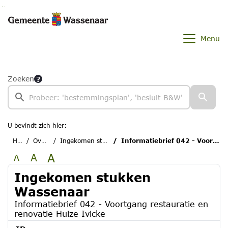
Ga naar de inhoud van deze pagina
Ga naar het zoeken
Ga naar het menu
Menu
Zoeken
U bevindt zich hier:
Home
Overzichten
Ingekomen stukken Wassenaar
Informatiebrief 042 - Voortgang restauratie en renovatie Huize Ivicke
A
A
A
Ingekomen stukken
Wassenaar
Informatiebrief 042 - Voortgang restauratie en
renovatie Huize Ivicke