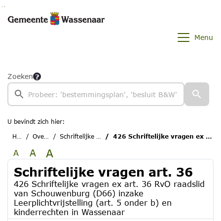
Ga naar de inhoud van deze pagina
Ga naar het zoeken
Ga naar het menu
Menu
Zoeken
U bevindt zich hier:
Home
Overzichten
Schriftelijke vragen art. 36
426 Schriftelijke vragen ex art. 36 RvO raadslid van Schouwenburg (D66) inzake Leerplichtvrijstelling (art. 5 onder b) en kinderrechten in Wassenaar
A
A
A
Schriftelijke vragen art. 36
426 Schriftelijke vragen ex art. 36 RvO raadslid
van Schouwenburg (D66) inzake
Leerplichtvrijstelling (art. 5 onder b) en
kinderrechten in Wassenaar