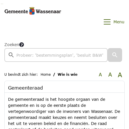
Ga naar de inhoud van deze pagina
Ga naar het zoeken
Ga naar het menu
Menu
Zoeken
A
A
A
U bevindt zich hier:
Home
Wie is wie
Gemeenteraad
De gemeenteraad is het hoogste orgaan van de
gemeente en is op de eerste plaats de
vertegenwoordiger van de inwoners van Wassenaar. De
gemeenteraad maakt keuzes en neemt besluiten over
het uit te voeren beleid en de financiën. De raad