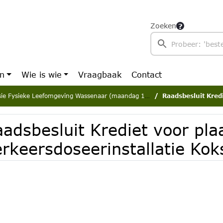
Zoeken
en
Wie is wie
Vraagbaak
Contact
 Fysieke Leefomgeving Wassenaar (maandag 17 april 2023)
Raadsbesluit Krediet voor 
adsbesluit Krediet voor pla
erkeersdoseerinstallatie Ko