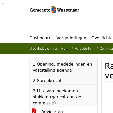
Ga naar de inhoud van deze pagina
Ga naar het zoeken
Ga naar het menu
Dashboard
Vergaderingen
Overzicht
U bevindt zich hier:
Home
Vergaderingen
Commissie
Ra
1 Opening, mededelingen en
vaststelling agenda
v
2 Spreekrecht
3 Lijst van ingekomen
stukken (gericht aan de
commissie)
Advies- en