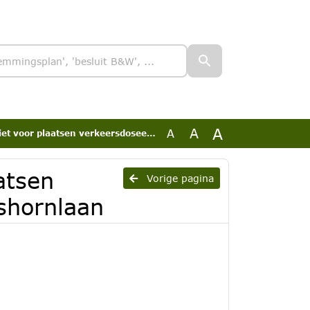
A
A
A
plaatsen verkeersdoseerinstallatie Kokshornlaan
atsen
Vorige pagina
kshornlaan