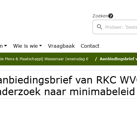
Zoeken
en
Wie is wie
Vraagbaak
Contact
 Mens & Maatschappij Wassenaar (woensdag 6 december 2023)
Aanbiedingsbrief van R
anbiedingsbrief van RKC WV
nderzoek naar minimabeleid