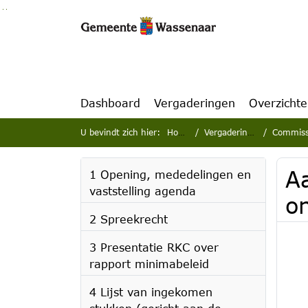
Ga naar de inhoud van deze pagina
Ga naar het zoeken
Ga naar het menu
Dashboard
Vergaderingen
Overzicht
U bevindt zich hier:
Home
Vergaderingen
Commissie
A
1 Opening, mededelingen en
vaststelling agenda
o
2 Spreekrecht
3 Presentatie RKC over
rapport minimabeleid
4 Lijst van ingekomen