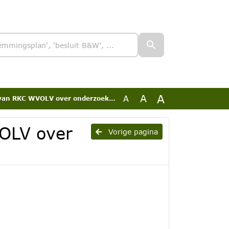
A
A
A
KC WVOLV over onderzoek naar minimabeleid
OLV over
Vorige pagina