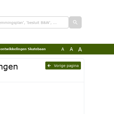
A
A
A
ntwikkelingen Skatebaan
ngen
Vorige pagina