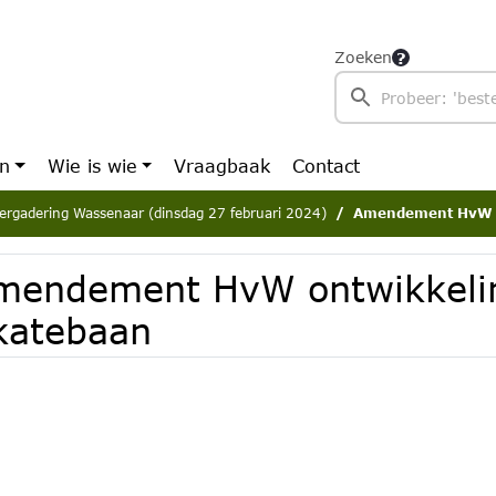
Zoeken
en
Wie is wie
Vraagbaak
Contact
ergadering Wassenaar (dinsdag 27 februari 2024)
Amendement HvW o
mendement HvW ontwikkeli
katebaan