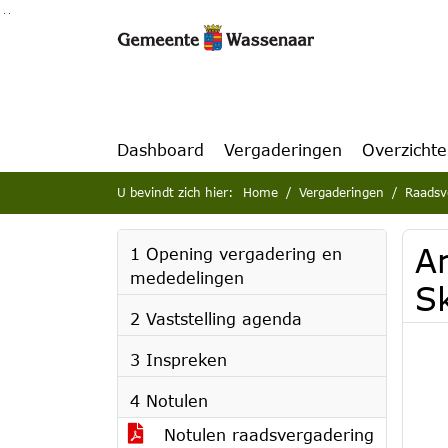
Ga naar de inhoud van deze pagina
Ga naar het zoeken
Ga naar het menu
Dashboard
Vergaderingen
Overzicht
U bevindt zich hier:
Home
Vergaderingen
Raadsv
A
1 Opening vergadering en
mededelingen
S
2 Vaststelling agenda
3 Inspreken
4 Notulen
Notulen raadsvergadering