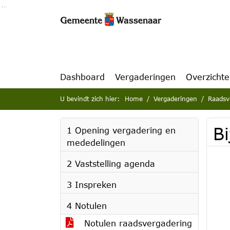
Ga naar de inhoud van deze pagina
Ga naar het zoeken
Ga naar het menu
Dashboard
Vergaderingen
Overzicht
U bevindt zich hier:
Home
Vergaderingen
Raadsv
Bi
1 Opening vergadering en
mededelingen
2 Vaststelling agenda
3 Inspreken
4 Notulen
Notulen raadsvergadering