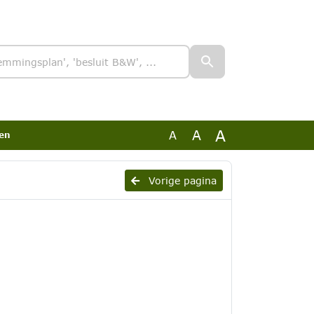
A
A
A
'en
Vorige pagina