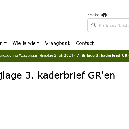
Zoeken
en
Wie is wie
Vraagbaak
Contact
ergadering Wassenaar (dinsdag 2 juli 2024)
Bijlage 3. kaderbrief GR
jlage 3. kaderbrief GR'en