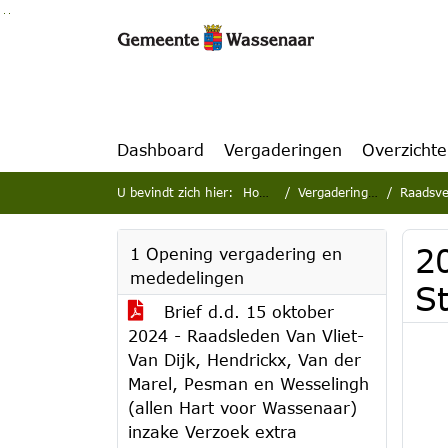
Ga naar de inhoud van deze pagina
Ga naar het zoeken
Ga naar het menu
Dashboard
Vergaderingen
Overzicht
U bevindt zich hier:
Home
Vergaderingen
Raadsve
2
1 Opening vergadering en
mededelingen
S
Brief d.d. 15 oktober
2024 - Raadsleden Van Vliet-
Van Dijk, Hendrickx, Van der
Marel, Pesman en Wesselingh
(allen Hart voor Wassenaar)
inzake Verzoek extra