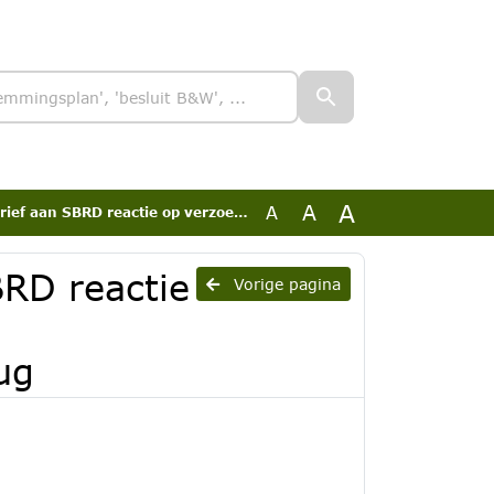
A
A
A
e op verzoek verklaring inzake herontwikkelingsplan dd 30 aug
BRD reactie
Vorige pagina
ug