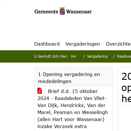
Ga naar de inhoud van deze pagina
Ga naar het zoeken
Ga naar het menu
Dashboard
Vergaderingen
Overzicht
U bevindt zich hier:
Home
Vergaderingen
Raadsve
2
1 Opening vergadering en
mededelingen
o
Brief d.d. 15 oktober
h
2024 - Raadsleden Van Vliet-
Van Dijk, Hendrickx, Van der
Marel, Pesman en Wesselingh
(allen Hart voor Wassenaar)
inzake Verzoek extra