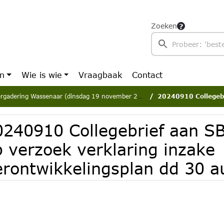
Zoeken
en
Wie is wie
Vraagbaak
Contact
rgadering Wassenaar (dinsdag 19 november 2024)
20240910 Collegebrief aan SBRD reacti
0240910 Collegebrief aan S
p verzoek verklaring inzake
erontwikkelingsplan dd 30 a