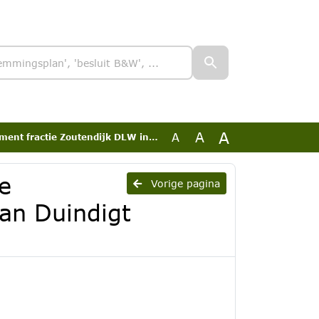
A
A
A
utendijk DLW inzake Renbaan Duindigt (verworpen)
e
Vorige pagina
an Duindigt