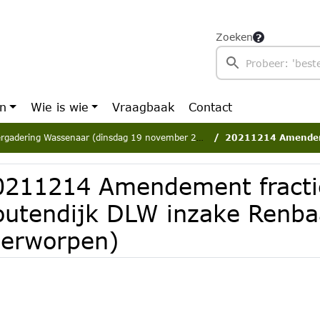
Zoeken
en
Wie is wie
Vraagbaak
Contact
rgadering Wassenaar (dinsdag 19 november 2024)
20211214 Amendement fractie Zo
0211214 Amendement fracti
outendijk DLW inzake Renba
verworpen)