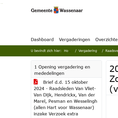
Ga naar de inhoud van deze pagina
Ga naar het zoeken
Ga naar het menu
Dashboard
Vergaderingen
Overzicht
U bevindt zich hier:
Home
Vergaderingen
Raadsve
2
1 Opening vergadering en
mededelingen
Z
Brief d.d. 15 oktober
(
2024 - Raadsleden Van Vliet-
Van Dijk, Hendrickx, Van der
Marel, Pesman en Wesselingh
(allen Hart voor Wassenaar)
inzake Verzoek extra