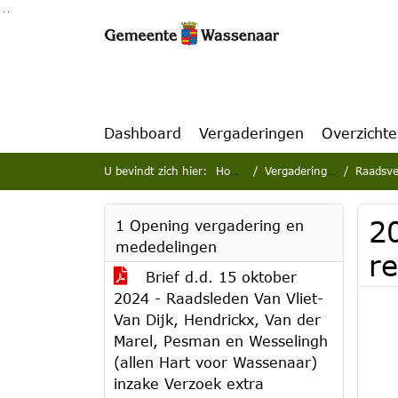
Ga naar de inhoud van deze pagina
Ga naar het zoeken
Ga naar het menu
Dashboard
Vergaderingen
Overzicht
U bevindt zich hier:
Home
Vergaderingen
Raadsve
2
1 Opening vergadering en
mededelingen
r
Brief d.d. 15 oktober
2024 - Raadsleden Van Vliet-
Van Dijk, Hendrickx, Van der
Marel, Pesman en Wesselingh
(allen Hart voor Wassenaar)
inzake Verzoek extra