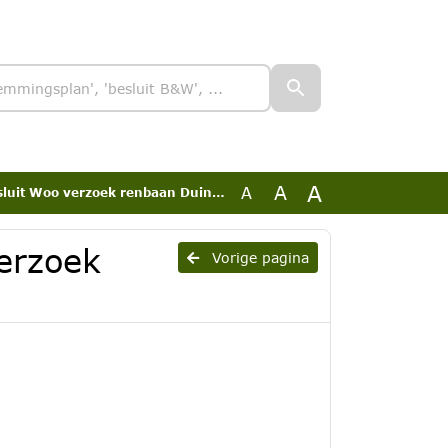
A
A
A
it Woo verzoek renbaan Duindigt Ob
erzoek
Vorige pagina