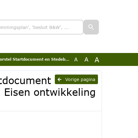
A
A
A
n Stedebouwkundig plan van Eisen ontwikkeling Renbaan Duindigt
rtdocument
Vorige pagina
 Eisen ontwikkeling