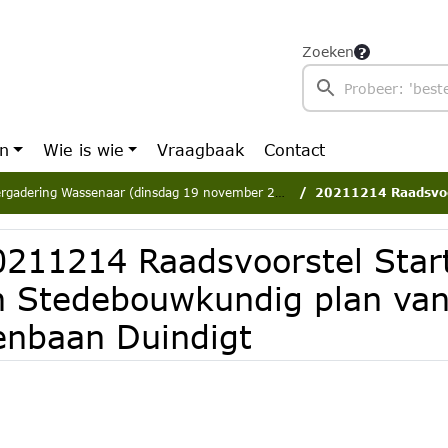
Zoeken
en
Wie is wie
Vraagbaak
Contact
rgadering Wassenaar (dinsdag 19 november 2024)
20211214 Raadsvoorstel Startdocument e
0211214 Raadsvoorstel Sta
n Stedebouwkundig plan van
enbaan Duindigt