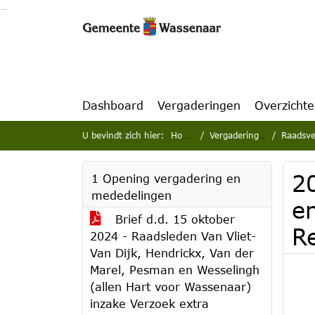
Ga naar de inhoud van deze pagina
Ga naar het zoeken
Ga naar het menu
Dashboard
Vergaderingen
Overzicht
U bevindt zich hier:
Home
Vergaderingen
Raadsve
2
1 Opening vergadering en
mededelingen
e
Brief d.d. 15 oktober
R
2024 - Raadsleden Van Vliet-
Van Dijk, Hendrickx, Van der
Marel, Pesman en Wesselingh
(allen Hart voor Wassenaar)
inzake Verzoek extra