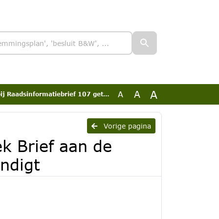
A
A
A
rief 107 getek Brief aan de Stichting Beheer Renbaan Duindigt
Vorige pagina
k Brief aan de
ndigt