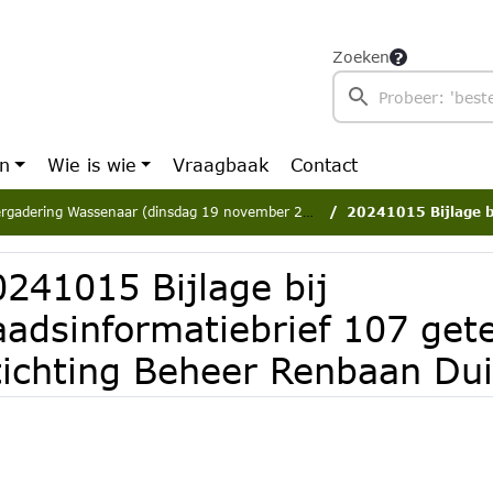
Zoeken
en
Wie is wie
Vraagbaak
Contact
rgadering Wassenaar (dinsdag 19 november 2024)
20241015 Bijlage bij Raadsinformatieb
0241015 Bijlage bij
aadsinformatiebrief 107 gete
tichting Beheer Renbaan Dui