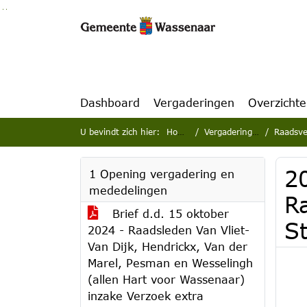
Ga naar de inhoud van deze pagina
Ga naar het zoeken
Ga naar het menu
Dashboard
Vergaderingen
Overzicht
U bevindt zich hier:
Home
Vergaderingen
Raadsve
2
1 Opening vergadering en
mededelingen
R
Brief d.d. 15 oktober
S
2024 - Raadsleden Van Vliet-
Van Dijk, Hendrickx, Van der
Marel, Pesman en Wesselingh
(allen Hart voor Wassenaar)
inzake Verzoek extra