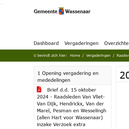
Ga naar de inhoud van deze pagina
Ga naar het zoeken
Ga naar het menu
Dashboard
Vergaderingen
Overzicht
U bevindt zich hier:
Home
Vergaderingen
Raadsv
2
1 Opening vergadering en
mededelingen
Brief d.d. 15 oktober
2024 - Raadsleden Van Vliet-
Van Dijk, Hendrickx, Van der
Marel, Pesman en Wesselingh
(allen Hart voor Wassenaar)
inzake Verzoek extra