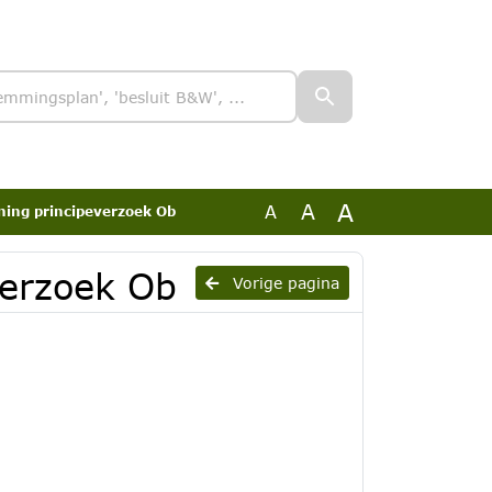
A
A
A
ing principeverzoek Ob
verzoek Ob
Vorige pagina