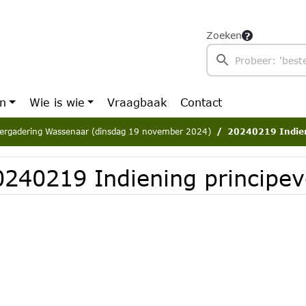
Zoeken
en
Wie is wie
Vraagbaak
Contact
ergadering Wassenaar (dinsdag 19 november 2024)
20240219 Indien
0240219 Indiening principe